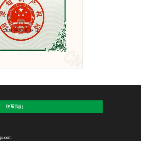
联系我们
s.com