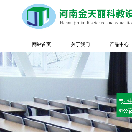
网站首页
关于我们
产品中心