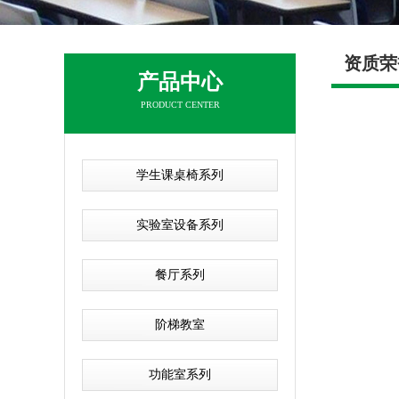
资质荣
产品中心
PRODUCT CENTER
学生课桌椅系列
实验室设备系列
餐厅系列
阶梯教室
功能室系列