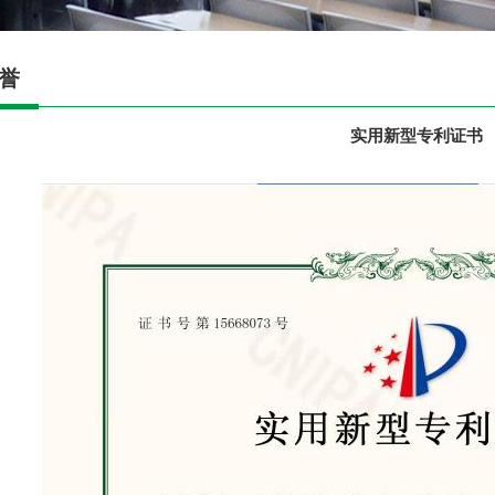
誉
实用新型专利证书