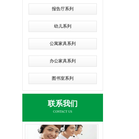
报告厅系列
幼儿系列
公寓家具系列
办公家具系列
图书室系列
联系我们
CONTACT US